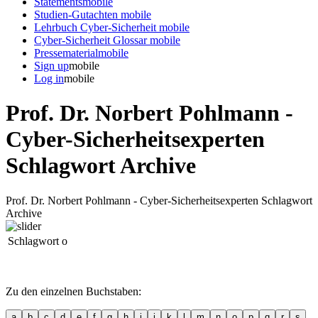
Statements
mobile
Studien-Gutachten
mobile
Lehrbuch Cyber-Sicherheit
mobile
Cyber-Sicherheit Glossar
mobile
Pressematerial
mobile
Sign up
mobile
Log in
mobile
Prof. Dr. Norbert Pohlmann -
Cyber-Sicherheitsexperten
Schlagwort Archive
Prof. Dr. Norbert Pohlmann - Cyber-Sicherheitsexperten Schlagwort
Archive
Schlagwort o
Zu den einzelnen Buchstaben:
a
b
c
d
e
f
g
h
i
j
k
l
m
n
o
p
q
r
s