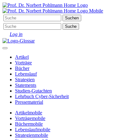
Log in
Artikel
Vorträge
Bücher
Lebenslauf
Strategien
Statements
Studien-Gutachten
Lehrbuch Cyber-Sicherheit
Pressematerial
Artikel
mobile
Vorträge
mobile
Bücher
mobile
Lebenslauf
mobile
Strategien
mobile