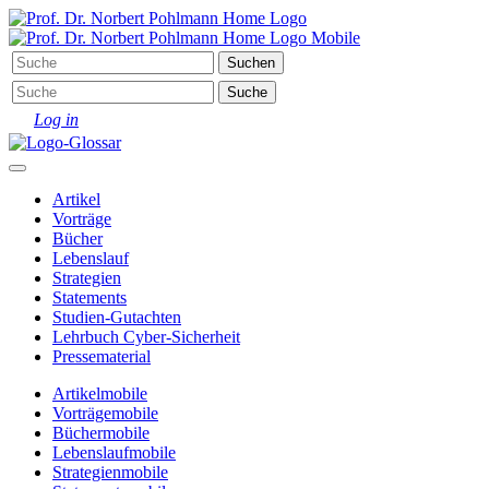
Log in
Artikel
Vorträge
Bücher
Lebenslauf
Strategien
Statements
Studien-Gutachten
Lehrbuch Cyber-Sicherheit
Pressematerial
Artikel
mobile
Vorträge
mobile
Bücher
mobile
Lebenslauf
mobile
Strategien
mobile