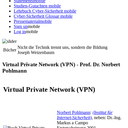
Statements
mobile
Studien-Gutachten
mobile
Lehrbuch Cyber-Sicherheit
mobile
Cyber-Sicherheit Glossar
mobile
Pressematerial
mobile
Sign up
mobile
Log in
mobile
Nicht die Technik trennt uns, sondern die Bildung
Bücher
Joseph Weizenbaum
Virtual Private Network (VPN) - Prof. Dr. Norbert
Pohlmann
Virtual Private Network (VPN)
Norbert Pohlmann
:
(Institut für
Internet-Sicherheit)
, neben: Dr.-Ing.
Markus a Campo
Ersterscheinung 2001