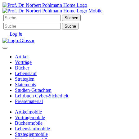
Log in
Artikel
Vorträge
Bücher
Lebenslauf
Strategien
Statements
Studien-Gutachten
Lehrbuch Cyber-Sicherheit
Pressematerial
Artikel
mobile
Vorträge
mobile
Bücher
mobile
Lebenslauf
mobile
Strategien
mobile