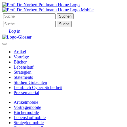
Log in
Artikel
Vorträge
Bücher
Lebenslauf
Strategien
Statements
Studien-Gutachten
Lehrbuch Cyber-Sicherheit
Pressematerial
Artikel
mobile
Vorträge
mobile
Bücher
mobile
Lebenslauf
mobile
Strategien
mobile