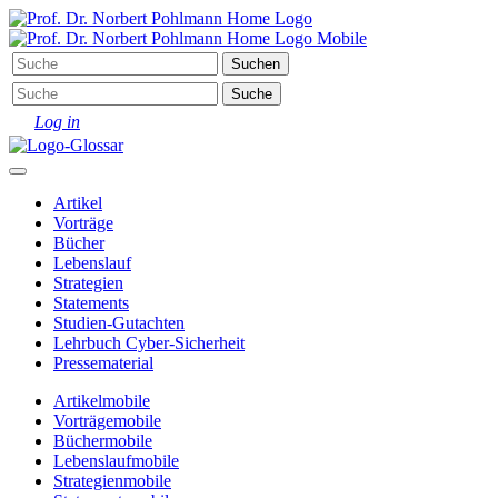
Log in
Artikel
Vorträge
Bücher
Lebenslauf
Strategien
Statements
Studien-Gutachten
Lehrbuch Cyber-Sicherheit
Pressematerial
Artikel
mobile
Vorträge
mobile
Bücher
mobile
Lebenslauf
mobile
Strategien
mobile