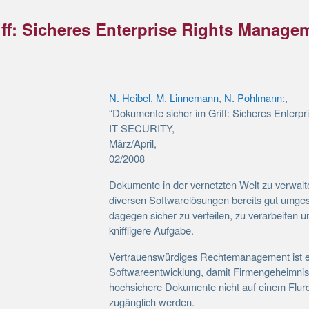
ff: Sicheres Enterprise Rights Manage
N. Heibel
,
M. Linnemann
,
N. Pohlmann:
,
“Dokumente sicher im Griff: Sicheres Enterp
IT SECURITY,
März/April,
02/2008
Dokumente in der vernetzten Welt zu verwalte
diversen Softwarelösungen bereits gut umges
dagegen sicher zu verteilen, zu verarbeiten u
kniffligere Aufgabe.
Vertrauens­würdiges Rechte­manage­ment ist 
Softwareentwicklung, damit Firmengeheimni
hochsichere Dokumente nicht auf einem Flurd
zugänglich werden.