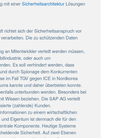
ng mit einer
Sicherheitsarchitektur
Lösungen
t richtet sich der Sicherheitsanspruch vor
en verarbeiten. Die zu schützenden Daten
g an Mitentwickler verteilt werden müssen,
ilindustrie, oder auch um
den. Es soll verhindert werden, dass
 und durch Spionage dem Konkurrenten
ise im Fall TGV gegen ICE in Nordkorea
ums kannte und daher überbieten konnte.
benfalls unterbunden werden. Besonders bei
mit Wissen beziehen. Die SAP AG verteilt
isierte (zahlende) Kunden.
n Informationen zu einem wirtschaftlichen
n und Eigentum ist demnach die für den
zentrale Kompo­nente. Heutige Systeme
scheidende Sicherheit. Auf zwei Ebenen