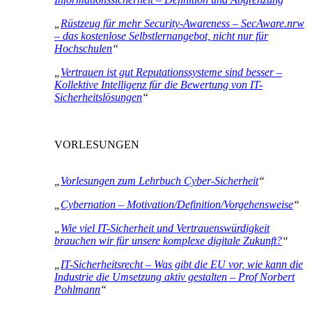
„
Rüstzeug für mehr Security-Awareness – SecAware.nrw
– das kostenlose Selbstlernangebot, nicht nur für
Hochschulen
“
„
Vertrauen ist gut Reputationssysteme sind besser –
Kollektive Intelligenz für die Bewertung von IT-
Sicherheitslösungen
“
VORLESUNGEN
„
Vorlesungen zum Lehrbuch Cyber-Sicherheit
“
„
Cybernation – Motivation/Definition/Vorgehensweise
“
„
Wie viel IT-Sicherheit und Vertrauenswürdigkeit
brauchen wir für unsere komplexe digitale Zukunft?
“
„
IT-Sicherheitsrecht – Was gibt die EU vor, wie kann die
Industrie die Umsetzung aktiv gestalten – Prof Norbert
Pohlmann
“