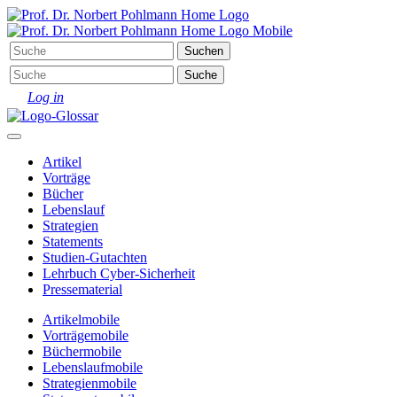
Log in
Artikel
Vorträge
Bücher
Lebenslauf
Strategien
Statements
Studien-Gutachten
Lehrbuch Cyber-Sicherheit
Pressematerial
Artikel
mobile
Vorträge
mobile
Bücher
mobile
Lebenslauf
mobile
Strategien
mobile