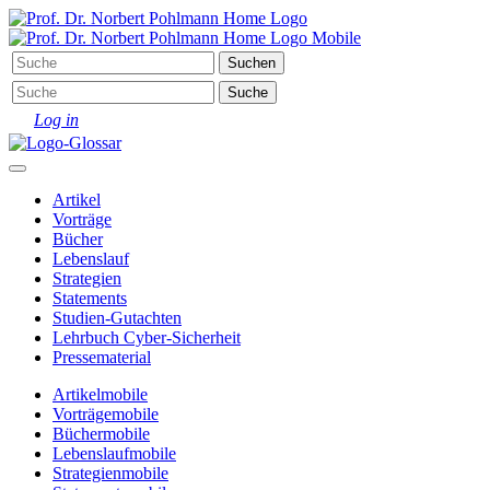
Log in
Artikel
Vorträge
Bücher
Lebenslauf
Strategien
Statements
Studien-Gutachten
Lehrbuch Cyber-Sicherheit
Pressematerial
Artikel
mobile
Vorträge
mobile
Bücher
mobile
Lebenslauf
mobile
Strategien
mobile