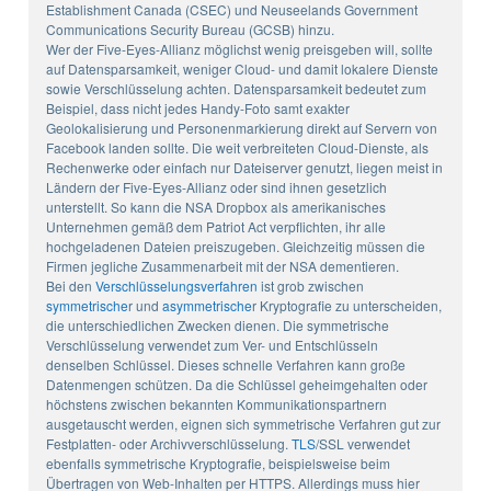
Establishment Canada (CSEC) und Neuseelands Government
Communications Security Bureau (GCSB) hinzu.
Wer der Five-Eyes-Allianz möglichst wenig preisgeben will, sollte
auf Datensparsamkeit, weniger Cloud- und damit lokalere Dienste
sowie Verschlüsselung achten. Datensparsamkeit bedeutet zum
Beispiel, dass nicht jedes Handy-Foto samt exakter
Geolokalisierung und Personenmarkierung direkt auf Servern von
Facebook landen sollte. Die weit verbreiteten Cloud-Dienste, als
Rechenwerke oder einfach nur Dateiserver genutzt, liegen meist in
Ländern der Five-Eyes-Allianz oder sind ihnen gesetzlich
unterstellt. So kann die NSA Dropbox als amerikanisches
Unternehmen gemäß dem Patriot Act verpflichten, ihr alle
hochgeladenen Dateien preiszugeben. Gleichzeitig müssen die
Firmen jegliche Zusammenarbeit mit der NSA dementieren.
Bei den
Verschlüsselungsverfahren
ist grob zwischen
symmetrische
r und
asymmetrische
r Kryptografie zu unterscheiden,
die unterschiedlichen Zwecken dienen. Die symmetrische
Verschlüsselung verwendet zum Ver- und Entschlüsseln
denselben Schlüssel. Dieses schnelle Verfahren kann große
Datenmengen schützen. Da die Schlüssel geheimgehalten oder
höchstens zwischen bekannten Kommunikationspartnern
ausgetauscht werden, eignen sich symmetrische Verfahren gut zur
Festplatten- oder Archivverschlüsselung.
TLS
/SSL verwendet
ebenfalls symmetrische Kryptografie, beispielsweise beim
Übertragen von Web-Inhalten per HTTPS. Allerdings muss hier