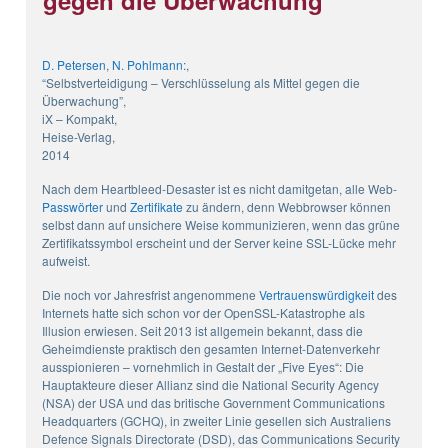
gegen die Überwachung
D. Petersen
,
N. Pohlmann:
,
“Selbstverteidigung – Verschlüsselung als Mittel gegen die
Überwachung”,
iX – Kompakt,
Heise-Verlag,
2014
Nach dem Heartbleed-Desaster ist es nicht damitgetan, alle Web-
Passwörter
und
Zertifikate
zu ändern, denn Webbrowser können
selbst dann auf unsichere Weise kommunizieren, wenn das grüne
Zertifikatssymbol erscheint und der Server keine SSL-Lücke mehr
aufweist.
Die noch vor Jahresfrist angenommene
Vertrauenswürdigkeit
des
Internets hatte sich schon vor der OpenSSL-Katastrophe als
Illusion erwiesen. Seit 2013 ist allgemein bekannt, dass die
Geheimdienste praktisch den gesamten Internet-Datenverkehr
ausspionieren – vornehmlich in Gestalt der „Five Eyes“: Die
Hauptakteure dieser Allianz sind die National Security Agency
(NSA) der USA und das britische Government Communications
Headquarters (GCHQ), in zweiter Linie gesellen sich Australiens
Defence Signals Directorate (DSD), das Communications Security