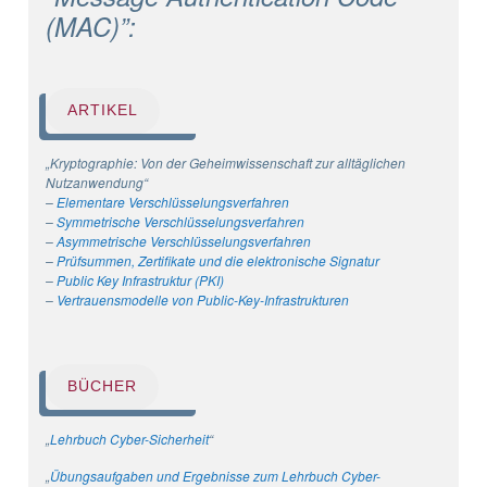
(MAC)”:
ARTIKEL
„Kryptographie: Von der Geheimwissenschaft zur alltäglichen
Nutzanwendung“
–
Elementare Verschlüsselungsverfahren
–
Symmetrische Verschlüsselungsverfahre
n
–
Asymmetrische Verschlüsselungsverfahre
n
–
Prüfsummen, Zertifikate und die elektronische Signatur
–
Public Key Infrastruktur (PKI)
–
Vertrauensmodelle von Public-Key-Infrastrukturen
BÜCHER
„
Lehrbuch Cyber-Sicherheit
“
„
Übungsaufgaben und Ergebnisse zum Lehrbuch Cyber-