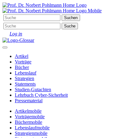
Log in
Artikel
Vorträge
Bücher
Lebenslauf
Strategien
Statements
Studien-Gutachten
Lehrbuch Cyber-Sicherheit
Pressematerial
Artikel
mobile
Vorträge
mobile
Bücher
mobile
Lebenslauf
mobile
Strategien
mobile