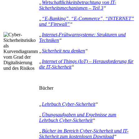
„
Wirtschaftlichkeitsbetrachtung von IT-
Sicherheitsmechanismen – Teil 3
“
„
“E-Banking”, “E-Commerce”, “INTERNET”
und “Firewall”
“
„
Internet-Frühwarnsysteme: Strukturen und
Techniken
“
„
Sicherheit neu denken
“
„
Internet of Things (IoT) – Herausforderung für
die IT-Sicherheit
“
Bücher
„
Lehrbuch Cyber-Sicherheit
“
„
Übungsaufgaben und Ergebnisse zum
Lehrbuch Cyber-Sicherheit
“
„
Bücher im Bereich Cyber-Sicherheit und IT-
Sicherheit zum kostenlosen Download
“