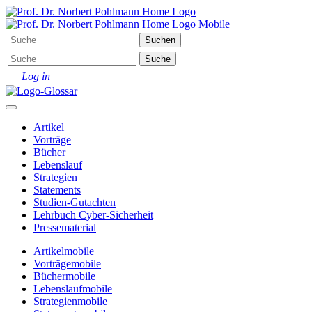
Log in
Artikel
Vorträge
Bücher
Lebenslauf
Strategien
Statements
Studien-Gutachten
Lehrbuch Cyber-Sicherheit
Pressematerial
Artikel
mobile
Vorträge
mobile
Bücher
mobile
Lebenslauf
mobile
Strategien
mobile