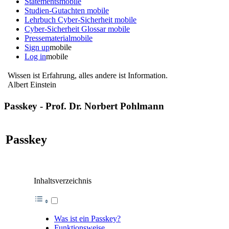
Statements
mobile
Studien-Gutachten
mobile
Lehrbuch Cyber-Sicherheit
mobile
Cyber-Sicherheit Glossar
mobile
Pressematerial
mobile
Sign up
mobile
Log in
mobile
Wissen ist Erfahrung, alles andere ist Information.
Albert Einstein
Passkey - Prof. Dr. Norbert Pohlmann
Passkey
Inhaltsverzeichnis
Was ist ein Passkey?
Funktionsweise