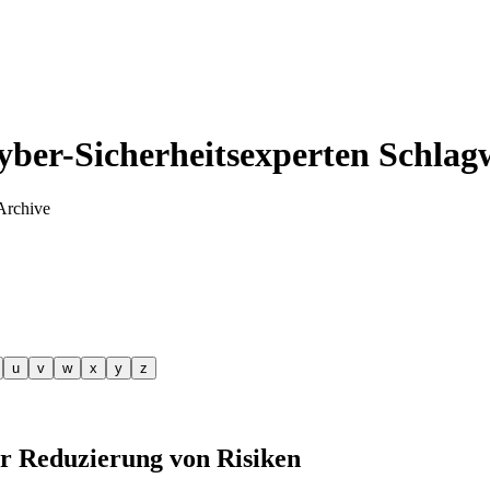
yber-Sicherheitsexperten Schlag
Archive
u
v
w
x
y
z
ur Reduzierung von Risiken