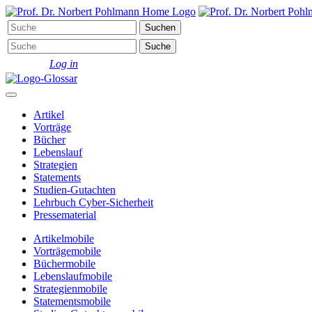
Log in
Artikel
Vorträge
Bücher
Lebenslauf
Strategien
Statements
Studien-Gutachten
Lehrbuch Cyber-Sicherheit
Pressematerial
Artikel
mobile
Vorträge
mobile
Bücher
mobile
Lebenslauf
mobile
Strategien
mobile
Statements
mobile