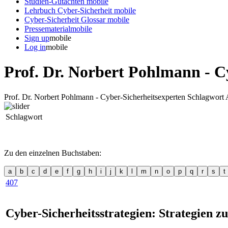
Studien-Gutachten
mobile
Lehrbuch Cyber-Sicherheit
mobile
Cyber-Sicherheit Glossar
mobile
Pressematerial
mobile
Sign up
mobile
Log in
mobile
Prof. Dr. Norbert Pohlmann - C
Prof. Dr. Norbert Pohlmann - Cyber-Sicherheitsexperten Schlagwort 
Schlagwort
Zu den einzelnen Buchstaben:
a
b
c
d
e
f
g
h
i
j
k
l
m
n
o
p
q
r
s
t
407
Cyber-Sicherheitsstrategien: Strategien z