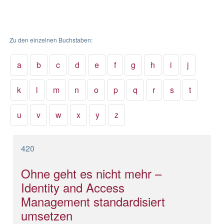
Zu den einzelnen Buchstaben:
a
b
c
d
e
f
g
h
i
j
k
l
m
n
o
p
q
r
s
t
u
v
w
x
y
z
420
Ohne geht es nicht mehr –
Identity and Access
Management standardisiert
umsetzen