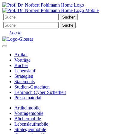
Log in
Artikel
Vorträge
Bücher
Lebenslauf
Strategien
Statements
Studien-Gutachten
Lehrbuch Cyber-Sicherheit
Pressematerial
Artikel
mobile
Vorträge
mobile
Bücher
mobile
Lebenslauf
mobile
Strategien
mobile