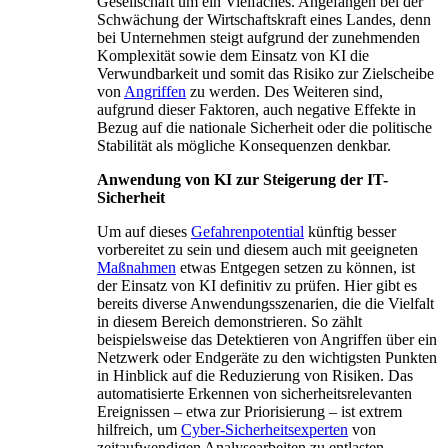
Gesellschaft um ein Vielfaches. Angefangen bei der
Schwächung der Wirtschaftskraft eines Landes, denn
bei Unternehmen steigt aufgrund der zunehmenden
Komplexität sowie dem Einsatz von KI die
Verwundbarkeit und somit das Risiko zur Zielscheibe
von
Angriffen
zu werden. Des Weiteren sind,
aufgrund dieser Faktoren, auch negative Effekte in
Bezug auf die nationale Sicherheit oder die politische
Stabilität als mögliche Konsequenzen denkbar.
Anwendung von KI zur Steigerung der IT-
Sicherheit
Um auf dieses
Gefahrenpotential
künftig besser
vorbereitet zu sein und diesem auch mit geeigneten
Maßnahmen
etwas Entgegen setzen zu können, ist
der Einsatz von KI definitiv zu prüfen. Hier gibt es
bereits diverse Anwendungsszenarien, die die Vielfalt
in diesem Bereich demonstrieren. So zählt
beispielsweise das Detektieren von Angriffen über ein
Netzwerk oder Endgeräte zu den wichtigsten Punkten
in Hinblick auf die Reduzierung von Risiken. Das
automatisierte Erkennen von sicherheitsrelevanten
Ereignissen – etwa zur Priorisierung – ist extrem
hilfreich, um
Cyber-Sicherheitsexperten
von
zeitaufwendigen Analysearbeiten zu entlasten.