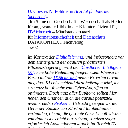
U. Coester
,
N. Pohlmann
(Institut für Internet-
Sicherheit)
:
„Im Sinne der Gesellschaft – Wissenschaft als Helfer
für angewandte Ethik in der KI-unterstützten IT“,
IT-Sicherheit
– Mittelstandsmagazin
für
Informationssicherheit
und
Datenschutz
,
DATAKONTEXT-Fachverlag,
1/2021
Im Kontext der
Digitalisierung
, und insbesondere vor
dem Hintergrund der dadurch prädizierten
Effizienzsteigerung, wird der
Künstlichen Intelligenz
(KI)
eine hohe Bedeutung beigemessen. Ebenso in
Bezug auf die
IT-Sicherheit
gehen Experten davon
aus, dass KI entscheidend dazu beitragen wird, die
strategische Abwehr von Cyber-Angriffen zu
optimieren. Doch trotz aller Euphorie sollten hier
neben den Chancen auch die daraus potenziell
resultierenden
Risiken
in Betracht gezogen werden.
Denn der Einsatz von KI ist mit Implikationen
verbunden, die auf die gesamte Gesellschaft wirken,
von daher ist es nicht nur ratsam, sondern sogar
erforderlich Anwendungen – auch im Bereich IT-